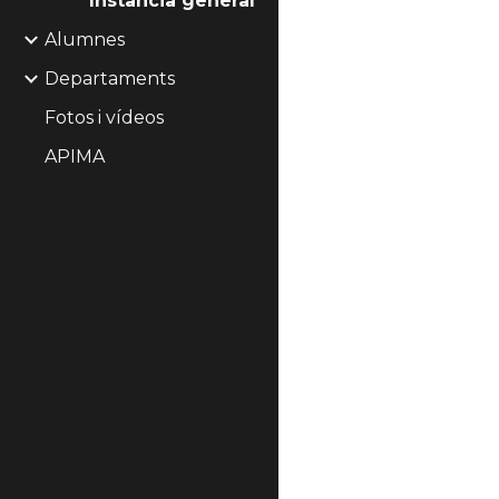
Instància general
Alumnes
Departaments
Fotos i vídeos
APIMA