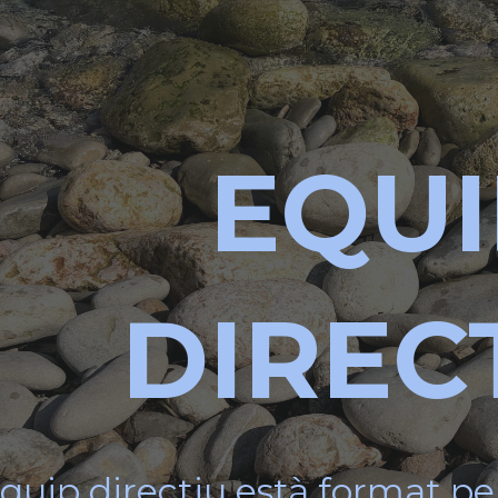
ip to main content
Skip to navigat
EQUI
DIREC
equip directiu està format pe