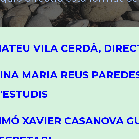
ATEU VILA CERDÀ, DIRE
INA MARIA REUS PAREDES
'ESTUDIS
IMÓ XAVIER CASANOVA G