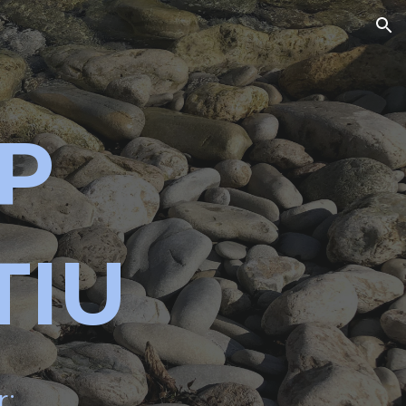
ion
P
TIU
r: