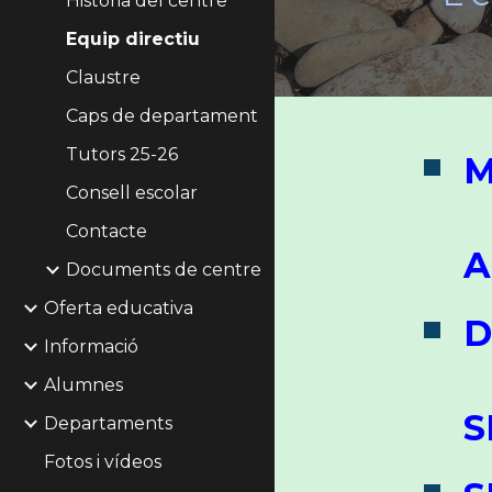
Història del centre
Equip directiu
Claustre
Caps de departament
Tutors 25-26
M
Consell escolar
Contacte
A
Documents de centre
Oferta educativa
D
Informació
Alumnes
S
Departaments
Fotos i vídeos