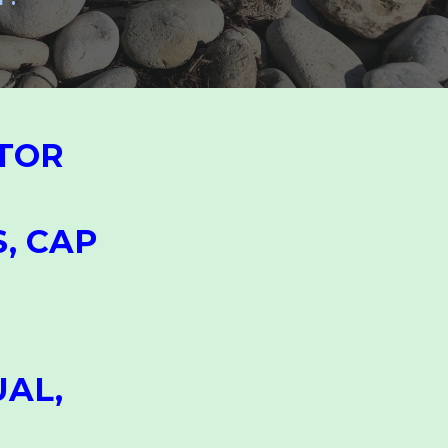
CTOR
, CAP
UAL,