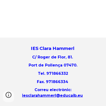
IES Clara Hammerl
C/ Roger de Flor, 81.
Port de Pollença 07470.
Tel. 971866332
Fax. 971866334
Correu electrònic:
iesclarahammerl@educaib.eu