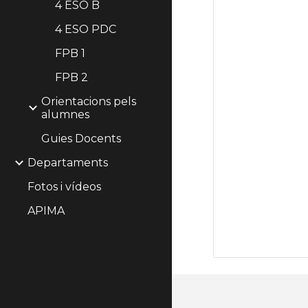
4 ESO B
4 ESO PDC
FPB 1
FPB 2
Orientacions pels
alumnes
Guies Docents
Departaments
Fotos i vídeos
APIMA