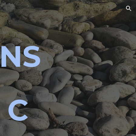
ion
ENS
O
C