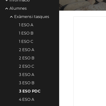
Informació
Alumnes
Exàmens i tasques
1 ESO A
1 ESO B
1 ESO C
2 ESO A
2 ESO B
2 ESO C
3 ESO A
3 ESO B
3 ESO PDC
4 ESO A